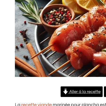
Aller à la recette
La
recette viande
marinée pour plancha est 