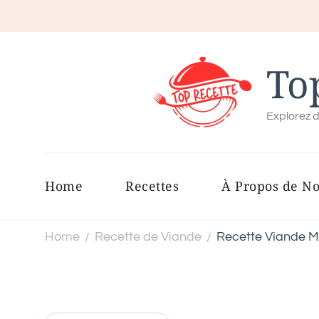
To
Explorez d
Home
Recettes
À Propos de N
Home
Recette de Viande
Recette Viande M
/
/