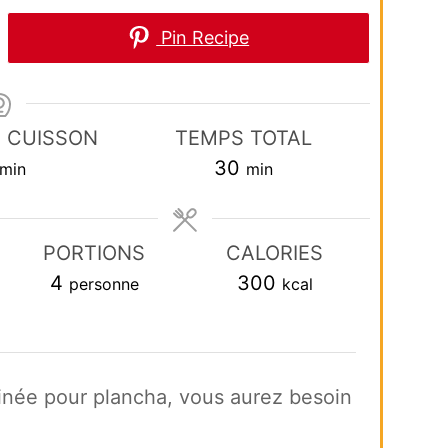
Pin Recipe
 CUISSON
TEMPS TOTAL
minutes
minutes
30
min
min
PORTIONS
CALORIES
4
300
personne
kcal
inée pour plancha, vous aurez besoin