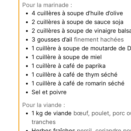
Pour la marinade :
4
cuillères à soupe d’huile d’olive
2
cuillères à soupe de sauce soja
2
cuillères à soupe de vinaigre bal
3
gousses d’ail
finement hachées
1
cuillère à soupe de moutarde de D
1
cuillère à soupe de miel
1
cuillère à café de paprika
1
cuillère à café de thym séché
1
cuillère à café de romarin séché
Sel et poivre
Pour la viande :
1
kg
de viande
bœuf, poulet, porc 
tranches
Herbes fraîches
persil, coriandre po