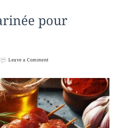
arinée pour
on
Leave a Comment
Recette
Viande
Marinée
pour
Plancha