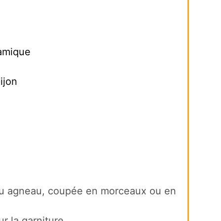
samique
ijon
ou agneau, coupée en morceaux ou en
ur la garniture