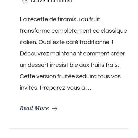
on
Leave a Comment
Recette
de
La recette de tiramisu au fruit
Tiramisu
au
transforme complètement ce classique
Fruit
italien. Oubliez le café traditionnel !
Découvrez maintenant comment créer
un dessert irrésistible aux fruits frais.
Cette version fruitée séduira tous vos
invités. Préparez-vous à …
Read More