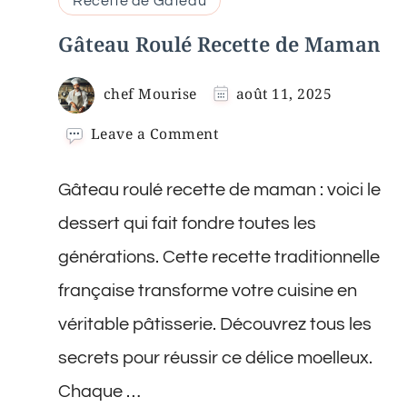
Recette de Gâteau
Gâteau Roulé Recette de Maman
chef Mourise
août 11, 2025
on
Leave a Comment
Gâteau
Roulé
Gâteau roulé recette de maman : voici le
Recette
de
dessert qui fait fondre toutes les
Maman
générations. Cette recette traditionnelle
française transforme votre cuisine en
véritable pâtisserie. Découvrez tous les
secrets pour réussir ce délice moelleux.
Chaque …