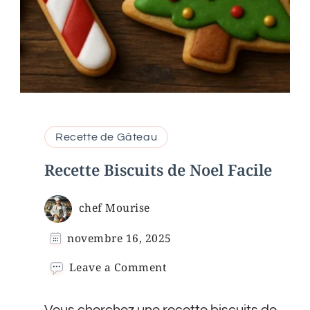
Recette de Gâteau
Recette Biscuits de Noel Facile
chef Mourise
novembre 16, 2025
on
Leave a Comment
Recette
Biscuits
Vous cherchez une recette biscuits de