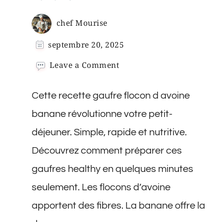
chef Mourise
septembre 20, 2025
on
Leave a Comment
Recette
Gaufre
Cette recette gaufre flocon d avoine
Flocon
d
banane révolutionne votre petit-
Avoine
déjeuner. Simple, rapide et nutritive.
Banane
Découvrez comment préparer ces
gaufres healthy en quelques minutes
seulement. Les flocons d’avoine
apportent des fibres. La banane offre la