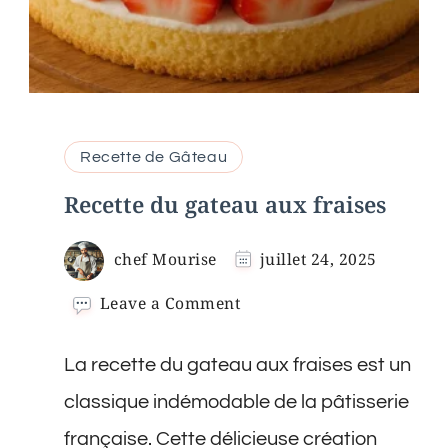
Recette de Gâteau
Recette du gateau aux fraises
chef Mourise
juillet 24, 2025
on
Leave a Comment
Recette
du
La recette du gateau aux fraises est un
gateau
aux
classique indémodable de la pâtisserie
fraises
française. Cette délicieuse création