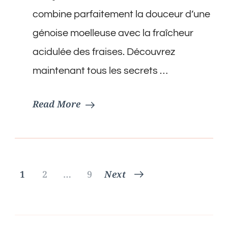
combine parfaitement la douceur d’une
génoise moelleuse avec la fraîcheur
acidulée des fraises. Découvrez
maintenant tous les secrets …
Read More
Pagination
Page
Page
Page
1
2
…
9
Next
des