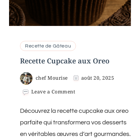
Recette de Gâteau
Recette Cupcake aux Oreo
chef Mourise
août 20, 2025
on
Leave a Comment
Recette
Cupcake
Découvrez la recette cupcake aux oreo
aux
Oreo
parfaite qui transformera vos desserts
en véritables œuvres d’art gourmandes.