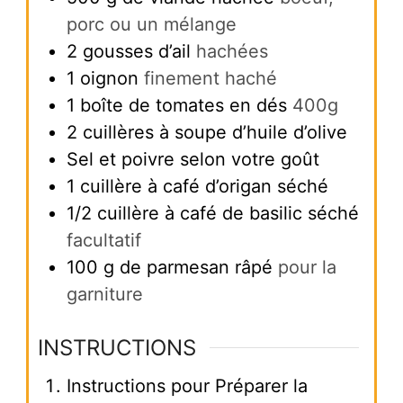
porc ou un mélange
2
gousses d’ail
hachées
1
oignon
finement haché
1
boîte de tomates en dés
400g
2
cuillères à soupe d’huile d’olive
Sel et poivre selon votre goût
1
cuillère à café d’origan séché
1/2
cuillère à café de basilic séché
facultatif
100
g
de parmesan râpé
pour la
garniture
INSTRUCTIONS
Instructions pour Préparer la