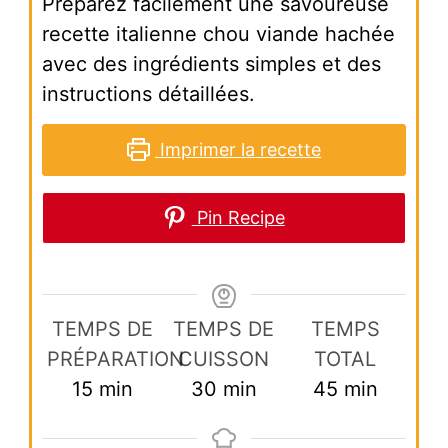
Préparez facilement une savoureuse
recette italienne chou viande hachée
avec des ingrédients simples et des
instructions détaillées.
Imprimer la recette
Pin Recipe
TEMPS DE
TEMPS DE
TEMPS
PRÉPARATION
CUISSON
TOTAL
minutes
minutes
minutes
15
min
30
min
45
min