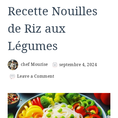
Recette Nouilles
de Riz aux
Légumes
chef Mourise
septembre 4, 2024
on
Leave a Comment
Recette
Nouilles
de
Riz
aux
Légumes