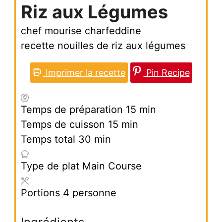
Riz aux Légumes
chef mourise charfeddine
recette nouilles de riz aux légumes
Imprimer la recette
Pin Recipe
minutes
Temps de préparation
15
min
minutes
Temps de cuisson
15
min
minutes
Temps total
30
min
Type de plat
Main Course
Portions
4
personne