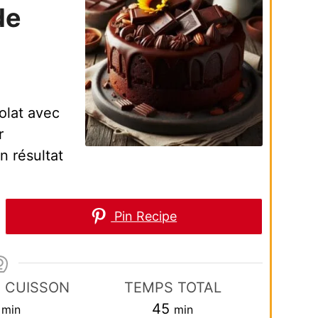
de
olat avec
r
n résultat
Pin Recipe
 CUISSON
TEMPS TOTAL
minutes
minutes
45
min
min