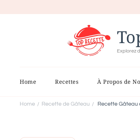
To
Explorez d
Home
Recettes
À Propos de N
Home
Recette de Gâteau
Recette Gâteau a
/
/