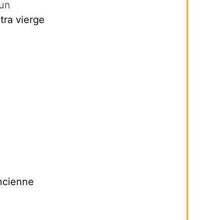
un
xtra vierge
ancienne