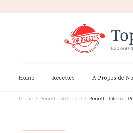
To
Explorez d
Home
Recettes
À Propos de N
Home
Recette de Poulet
Recette Filet de 
/
/