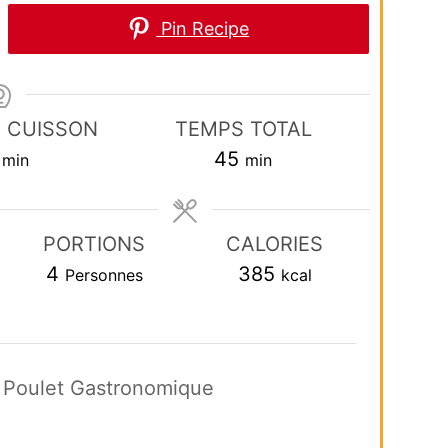
Pin Recipe
 CUISSON
TEMPS TOTAL
minutes
minutes
45
min
min
PORTIONS
CALORIES
4
385
Personnes
kcal
e Poulet Gastronomique