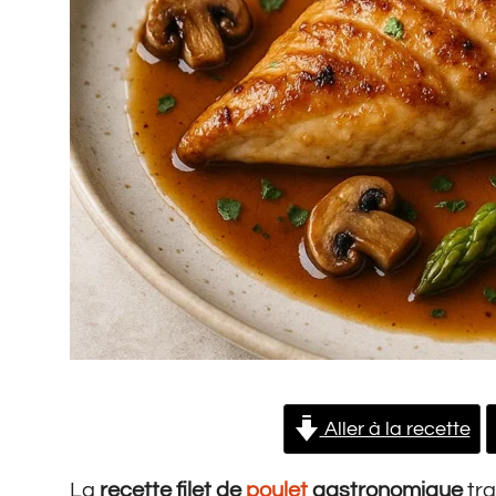
Aller à la recette
La
recette filet de
poulet
gastronomique
tra