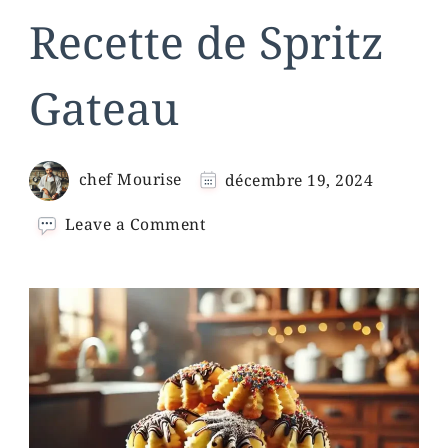
Recette de Spritz
Gateau
chef Mourise
décembre 19, 2024
on
Leave a Comment
Recette
de
Spritz
Gateau