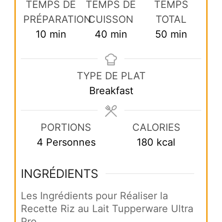
TEMPS DE
TEMPS DE
TEMPS
PRÉPARATION
CUISSON
TOTAL
minutes
minutes
minutes
10
min
40
min
50
min
TYPE DE PLAT
Breakfast
PORTIONS
CALORIES
4
Personnes
180
kcal
INGRÉDIENTS
Les Ingrédients pour Réaliser la
Recette Riz au Lait Tupperware Ultra
Pro